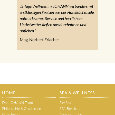
„3 Tage Wellness im JOHANN verbunden mit
erstklassigen Speisen aus der Hotelküche, sehr
aufmerksames Service und herrlichem
Herbstwetter ließen uns durchatmen und
aufleben.“
Mag. Norbert Erlacher
HOME
SPA & WELLNESS
Das JOHANN Team
Sky Spa
Philosophie & Geschichte
SPA-Bereiche
Gutscheine
Anwendungen