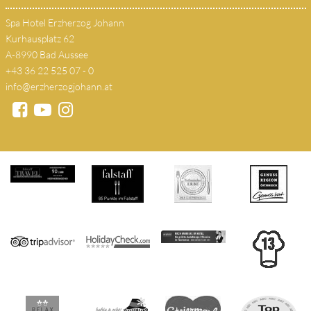
Spa Hotel Erzherzog Johann
Kurhausplatz 62
A-8990 Bad Aussee
+43 36 22 525 07 - 0
info@erzherzogjohann.at