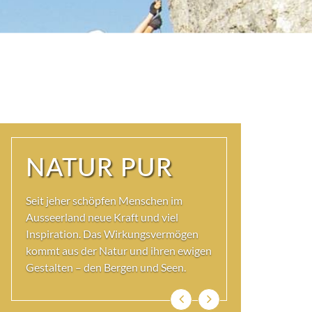
NATUR PUR
Seit jeher schöpfen Menschen im
Ausseerland neue Kraft und viel
Inspiration. Das Wirkungsvermögen
kommt aus der Natur und ihren ewigen
Gestalten – den Bergen und Seen.
Zurück
Weiter