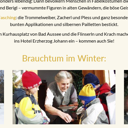
sonders lebendig: Dann bevölkern Menschen in Fabelkostümen die
nd Berigl – vermummte Figuren in alten Gewändern, die böse Geist
Fasching
: die Trommelweiber, Zacherl und Pless und ganz besonder
bunten Applikationen und silbernen Pailletten bestickt.
 Kurhausplatz von Bad Aussee und die Flinserln und Krach mach
ins Hotel Erzherzog Johann ein – kommen auch Sie!
Brauchtum im Winter: