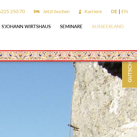
6225 250 70
Jetzt buchen
Karriere
DE
EN
S'JOHANN WIRTSHAUS
SEMINARE
AUSSEERLAND
GUTSCHEINE