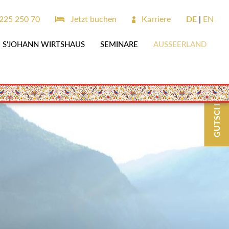
225 250 70
Jetzt buchen
Karriere
DE
EN
S'JOHANN WIRTSHAUS
SEMINARE
AUSSEERLAND
GUTSCHEINE