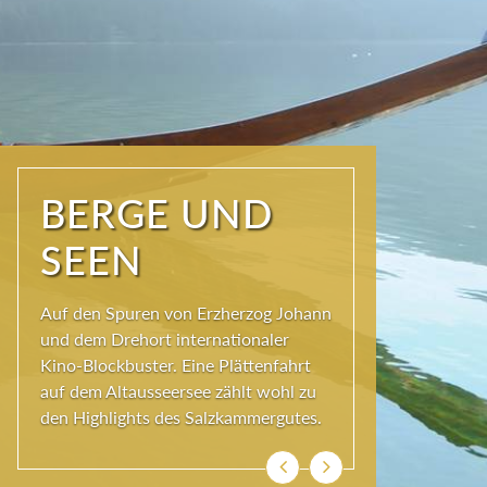
NATUR PUR
Seit jeher schöpfen Menschen im
Ausseerland neue Kraft und viel
Inspiration. Das Wirkungsvermögen
kommt aus der Natur und ihren
ewigen Gestalten – den Bergen und
Seen.
Zurück
Weiter