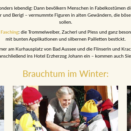
onders lebendig: Dann bevölkern Menschen in Fabelkostümen di
r und Berigl – vermummte Figuren in alten Gewändern, die böse 
sollen.
m
Fasching
: die Trommelweiber, Zacherl und Pless und ganz besond
mit bunten Applikationen und silbernen Pailletten bestickt.
mer am Kurhausplatz von Bad Aussee und die Flinserln und Kra
anschließend ins Hotel Erzherzog Johann ein – kommen auch Sie
Brauchtum im Winter: