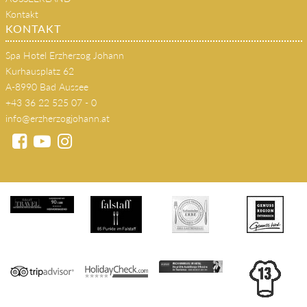
s'JOHANN Wirtshaus
SEMINARE
AUSSEERLAND
Kontakt
KONTAKT
Spa Hotel Erzherzog Johann
Kurhausplatz 62
A-8990 Bad Aussee
+43 36 22 525 07 - 0
info@erzherzogjohann.at