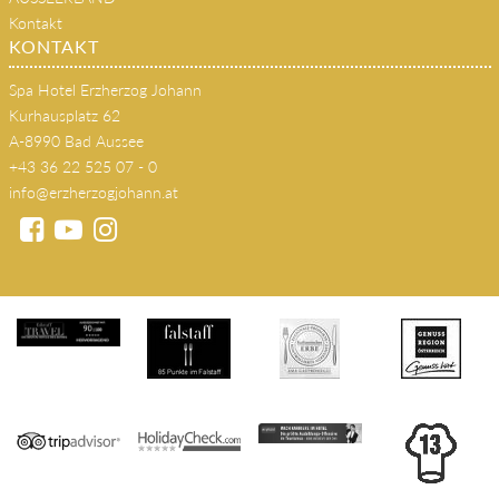
s'JOHANN Wirtshaus
SEMINARE
AUSSEERLAND
Kontakt
KONTAKT
Spa Hotel Erzherzog Johann
Kurhausplatz 62
A-8990 Bad Aussee
+43 36 22 525 07 - 0
info@erzherzogjohann.at