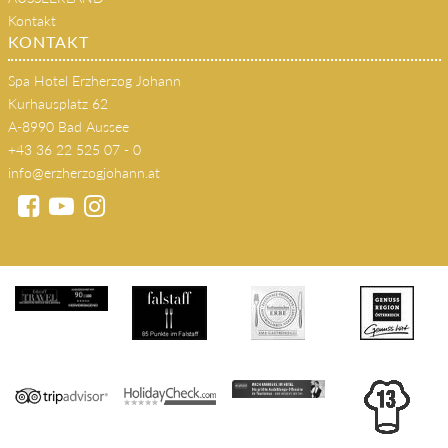
AUSSEERLAND
Kontakt
KONTAKT
Spa Hotel Erzherzog Johann
Kurhausplatz 62
A-8990 Bad Aussee
+43 36 22 525 07 - 0
info@erzherzogjohann.at