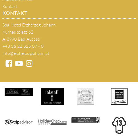
Kontakt
KONTAKT
Spa Hotel Erzherzog Johann
Kurhausplatz 62
A-8990 Bad Aussee
+43 36 22 525 07 - 0
info@erzherzogjohann.at