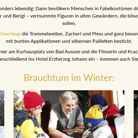
onders lebendig: Dann bevölkern Menschen in Fabelkostümen di
r und Berigl – vermummte Figuren in alten Gewändern, die böse 
sollen.
m
Fasching
: die Trommelweiber, Zacherl und Pless und ganz besond
mit bunten Applikationen und silbernen Pailletten bestickt.
mer am Kurhausplatz von Bad Aussee und die Flinserln und Kra
anschließend ins Hotel Erzherzog Johann ein – kommen auch Sie
Brauchtum im Winter: