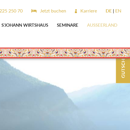
225 250 70
Jetzt buchen
Karriere
DE
EN
S'JOHANN WIRTSHAUS
SEMINARE
AUSSEERLAND
GUTSCHEINE