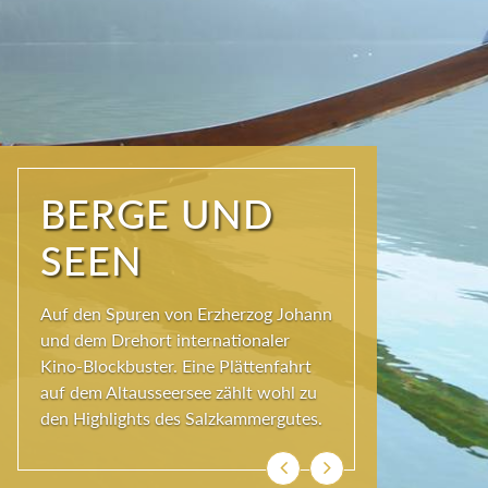
NATUR PUR
Seit jeher schöpfen Menschen im
Ausseerland neue Kraft und viel
Inspiration. Das Wirkungsvermögen
kommt aus der Natur und ihren
ewigen Gestalten – den Bergen und
Seen.
Zurück
Weiter