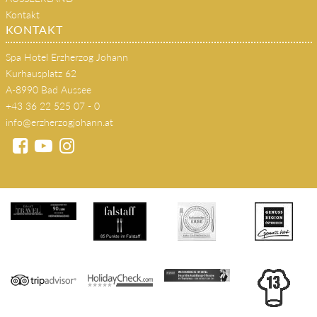
s'JOHANN Wirtshaus
SEMINARE
AUSSEERLAND
Kontakt
KONTAKT
Spa Hotel Erzherzog Johann
Kurhausplatz 62
A-8990 Bad Aussee
+43 36 22 525 07 - 0
info@erzherzogjohann.at