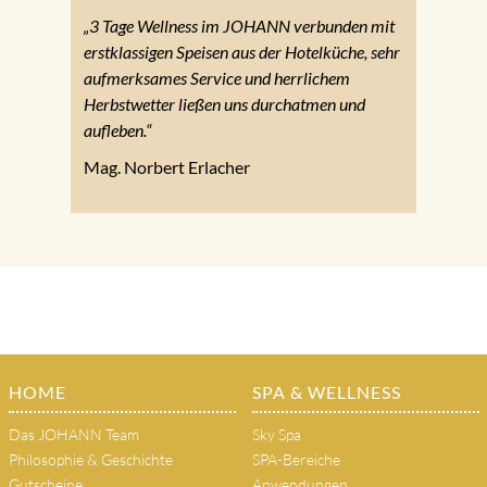
„3 Tage Wellness im JOHANN verbunden mit
erstklassigen Speisen aus der Hotelküche, sehr
aufmerksames Service und herrlichem
Herbstwetter ließen uns durchatmen und
aufleben.“
Mag. Norbert Erlacher
HOME
SPA & WELLNESS
Das JOHANN Team
Sky Spa
Philosophie & Geschichte
SPA-Bereiche
Gutscheine
Anwendungen