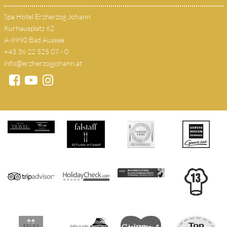
Spa Hotel Erzherzog Johann
Kurhausplatz 62
A-8990 Bad Aussee
+43 36 22 525 07 - 0
info@erzherzogjohann.at