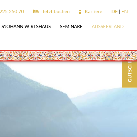
225 250 70
Jetzt buchen
Karriere
DE
EN
S'JOHANN WIRTSHAUS
SEMINARE
AUSSEERLAND
GUTSCHEINE