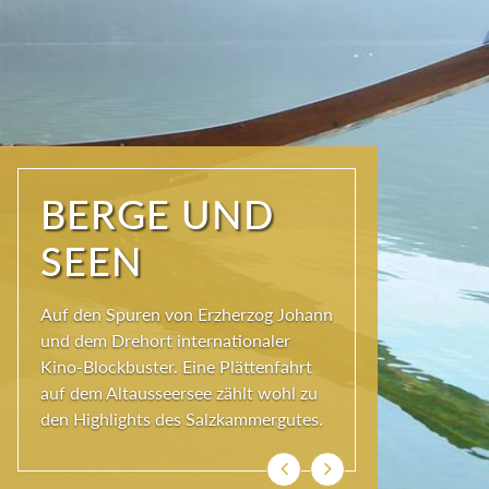
NATUR PUR
Seit jeher schöpfen Menschen im
Ausseerland neue Kraft und viel
Inspiration. Das Wirkungsvermögen
kommt aus der Natur und ihren
ewigen Gestalten – den Bergen und
Seen.
Zurück
Weiter