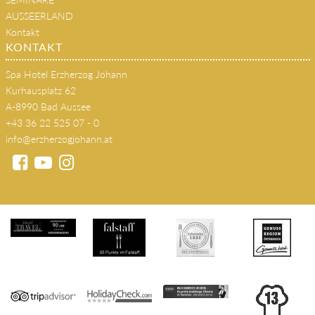
AUSSEERLAND
Kontakt
KONTAKT
Spa Hotel Erzherzog Johann
Kurhausplatz 62
A-8990 Bad Aussee
+43 36 22 525 07 - 0
info@erzherzogjohann.at