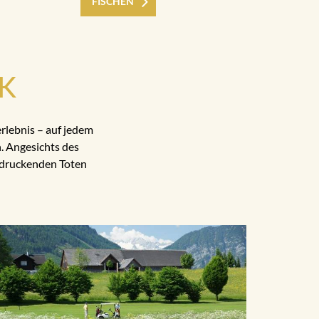
FISCHEN
CK
rlebnis – auf jedem
. Angesichts des
indruckenden Toten