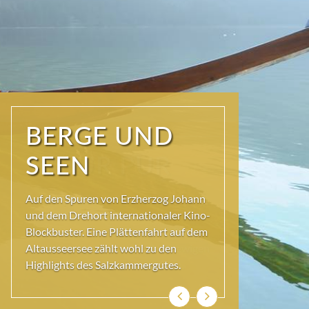
NATUR PUR
Seit jeher schöpfen Menschen im
Ausseerland neue Kraft und viel
Inspiration. Das Wirkungsvermögen
kommt aus der Natur und ihren ewigen
Gestalten – den Bergen und Seen.
Zurück
Weiter