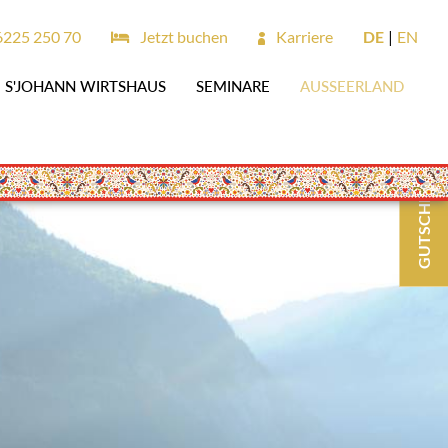
6225 250 70
Jetzt buchen
Karriere
DE
EN
S'JOHANN WIRTSHAUS
SEMINARE
AUSSEERLAND
GUTSCHEINE