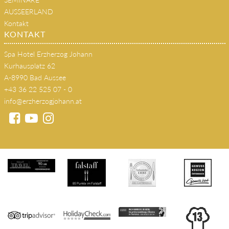
KONTAKT
Spa Hotel Erzherzog Johann
Kurhausplatz 62
A-8990 Bad Aussee
+43 36 22 525 07 - 0
info@erzherzogjohann.at