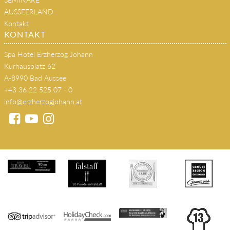
s'JOHANN Wirtshaus
SEMINARE
AUSSEERLAND
Kontakt
KONTAKT
Spa Hotel Erzherzog Johann
Kurhausplatz 62
A-8990 Bad Aussee
+43 36 22 525 07 - 0
info@erzherzogjohann.at