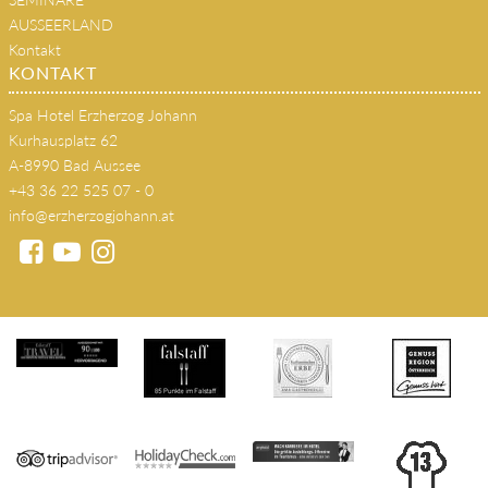
s'JOHANN Wirtshaus
SEMINARE
AUSSEERLAND
Kontakt
KONTAKT
Spa Hotel Erzherzog Johann
Kurhausplatz 62
A-8990 Bad Aussee
+43 36 22 525 07 - 0
info@erzherzogjohann.at