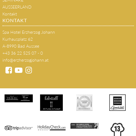
AUSSEERLAND
Kontakt
KONTAKT
Spa Hotel Erzherzog Johann
Kurhausplatz 62
A-8990 Bad Aussee
+43 36 22 525 07 - 0
info@erzherzogjohann.at