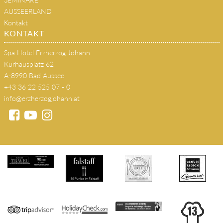
AUSSEERLAND
Kontakt
KONTAKT
Spa Hotel Erzherzog Johann
Kurhausplatz 62
A-8990 Bad Aussee
+43 36 22 525 07 - 0
info@erzherzogjohann.at