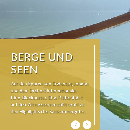
NATUR PUR
Seit jeher schöpfen Menschen im
Ausseerland neue Kraft und viel
Inspiration. Das Wirkungsvermögen
kommt aus der Natur und ihren
ewigen Gestalten – den Bergen und
Seen.
Zurück
Weiter