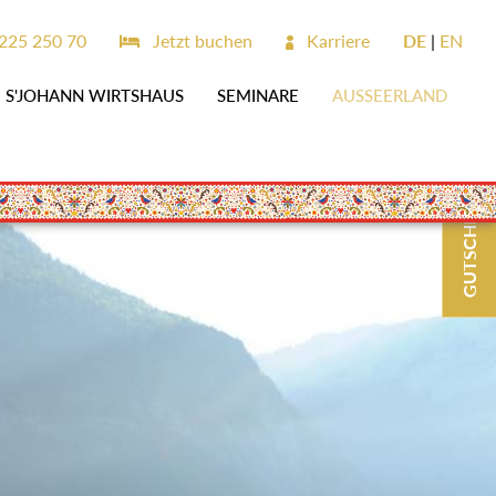
225 250 70
Jetzt buchen
Karriere
DE
EN
S'JOHANN WIRTSHAUS
SEMINARE
AUSSEERLAND
GUTSCHEINE