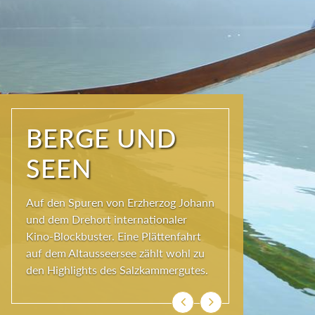
NATUR PUR
Seit jeher schöpfen Menschen im
Ausseerland neue Kraft und viel
Inspiration. Das Wirkungsvermögen
kommt aus der Natur und ihren
ewigen Gestalten – den Bergen und
Seen.
Zurück
Weiter