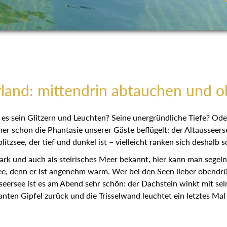
land: mittendrin abtauchen und 
es sein Glitzern und Leuchten? Seine unergründliche Tiefe? Ode
r schon die Phantasie unserer Gäste beflügelt: der Altausseerse
litzsee, der tief und dunkel ist – vielleicht ranken sich deshalb 
ark und auch als steirisches Meer bekannt, hier kann man segel
denn er ist angenehm warm. Wer bei den Seen lieber obendrüber
seersee ist es am Abend sehr schön: der Dachstein winkt mit sei
nten Gipfel zurück und die Trisselwand leuchtet ein letztes Mal