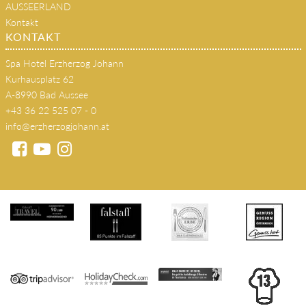
AUSSEERLAND
Kontakt
KONTAKT
Spa Hotel Erzherzog Johann
Kurhausplatz 62
A-8990 Bad Aussee
+43 36 22 525 07 - 0
info@erzherzogjohann.at