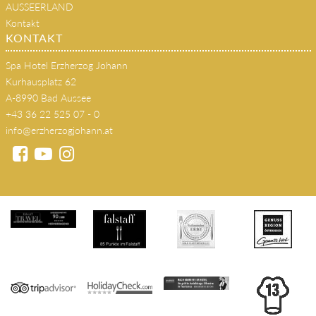
AUSSEERLAND
Kontakt
KONTAKT
Spa Hotel Erzherzog Johann
Kurhausplatz 62
A-8990 Bad Aussee
+43 36 22 525 07 - 0
info@erzherzogjohann.at