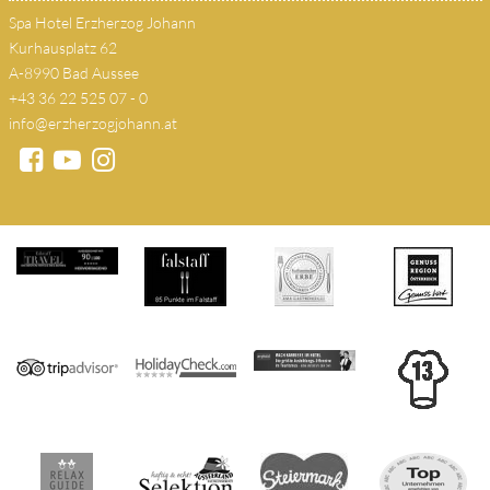
Spa Hotel Erzherzog Johann
Kurhausplatz 62
A-8990 Bad Aussee
+43 36 22 525 07 - 0
info@erzherzogjohann.at