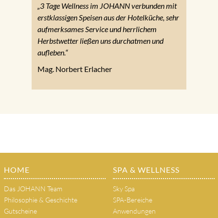
„3 Tage Wellness im JOHANN verbunden mit
erstklassigen Speisen aus der Hotelküche, sehr
aufmerksames Service und herrlichem
Herbstwetter ließen uns durchatmen und
aufleben.“
Mag. Norbert Erlacher
HOME
SPA & WELLNESS
Das JOHANN Team
Sky Spa
Philosophie & Geschichte
SPA-Bereiche
Gutscheine
Anwendungen