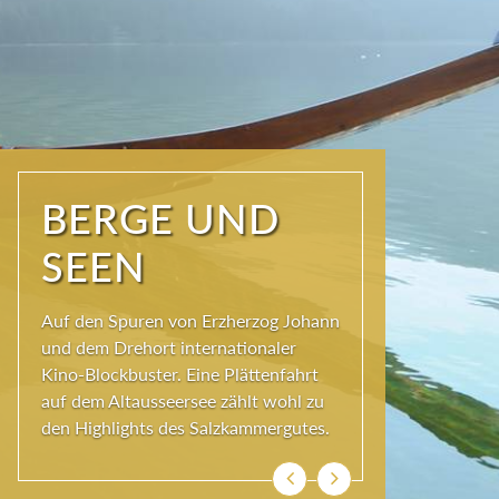
NATUR PUR
Seit jeher schöpfen Menschen im
Ausseerland neue Kraft und viel
Inspiration. Das Wirkungsvermögen
kommt aus der Natur und ihren
ewigen Gestalten – den Bergen und
Seen.
Zurück
Weiter