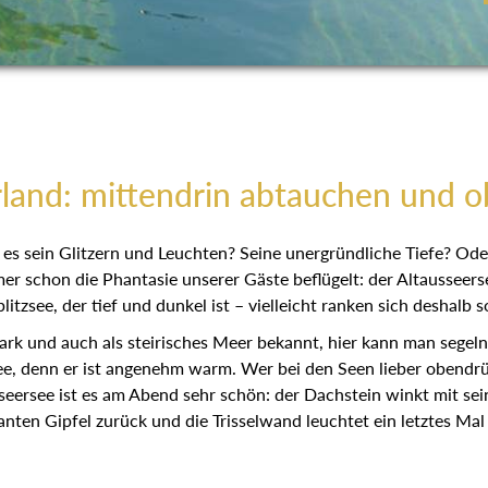
land: mittendrin abtauchen und 
es sein Glitzern und Leuchten? Seine unergründliche Tiefe? Ode
r schon die Phantasie unserer Gäste beflügelt: der Altausseerse
litzsee, der tief und dunkel ist – vielleicht ranken sich deshalb 
ark und auch als steirisches Meer bekannt, hier kann man segel
denn er ist angenehm warm. Wer bei den Seen lieber obendrüber
seersee ist es am Abend sehr schön: der Dachstein winkt mit sei
nten Gipfel zurück und die Trisselwand leuchtet ein letztes Mal