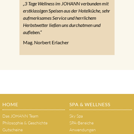
„3 Tage Wellness im JOHANN verbunden mit
erstklassigen Speisen aus der Hotelküche, sehr
aufmerksames Service und herrlichem
Herbstwetter ließen uns durchatmen und
aufleben.“
Mag. Norbert Erlacher
HOME
SPA & WELLNESS
Das JOHANN Team
Sky Spa
Philosophie & Geschichte
SPA-Bereiche
Gutscheine
Anwendungen