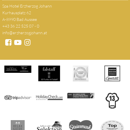
Spa Hotel Erzherzog Johann
Kurhausplatz 62
A-8990 Bad Aussee
+43 36 22 525 07 - 0
info@erzherzogjohann.at