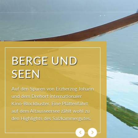
NATUR PUR
Seit jeher schöpfen Menschen im
Ausseerland neue Kraft und viel
Inspiration. Das Wirkungsvermögen
kommt aus der Natur und ihren
ewigen Gestalten – den Bergen und
Seen.
Zurück
Weiter