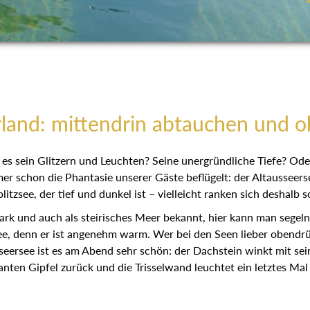
land: mittendrin abtauchen und 
es sein Glitzern und Leuchten? Seine unergründliche Tiefe? Ode
r schon die Phantasie unserer Gäste beflügelt: der Altausseerse
litzsee, der tief und dunkel ist – vielleicht ranken sich deshalb 
ark und auch als steirisches Meer bekannt, hier kann man segel
denn er ist angenehm warm. Wer bei den Seen lieber obendrüber
seersee ist es am Abend sehr schön: der Dachstein winkt mit sei
nten Gipfel zurück und die Trisselwand leuchtet ein letztes Mal