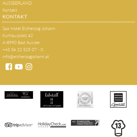
AUSSEERLAND
Kontakt
KONTAKT
Spa Hotel Erzherzog Johann
Kurhausplatz 62
A-8990 Bad Aussee
+43 36 22 525 07 - 0
info@erzherzogjohann.at