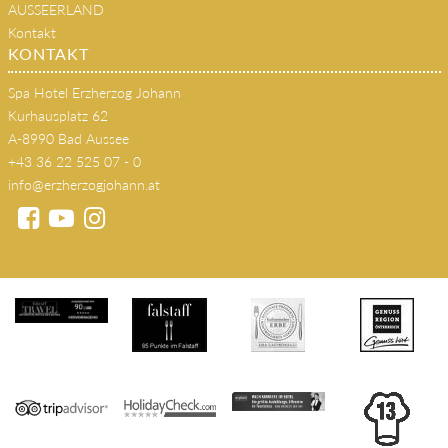
AUSSEERLAND
Kontakt
KONTAKT
Spa Hotel Erzherzog Johann
Kurhausplatz 62
A-8990 Bad Aussee
+43 36 22 525 07 - 0
info@erzherzogjohann.at