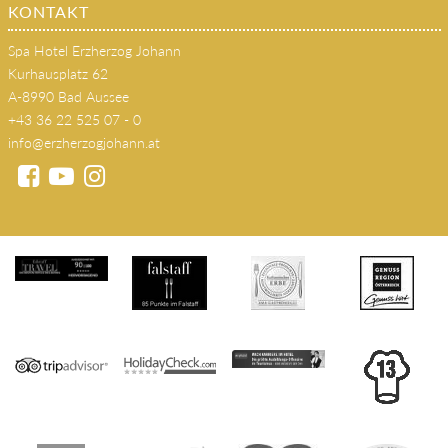
KONTAKT
Spa Hotel Erzherzog Johann
Kurhausplatz 62
A-8990 Bad Aussee
+43 36 22 525 07 - 0
info@erzherzogjohann.at