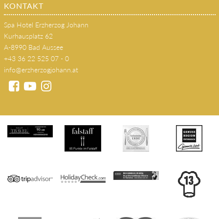
KONTAKT
Spa Hotel Erzherzog Johann
Kurhausplatz 62
A-8990 Bad Aussee
+43 36 22 525 07 - 0
info@erzherzogjohann.at