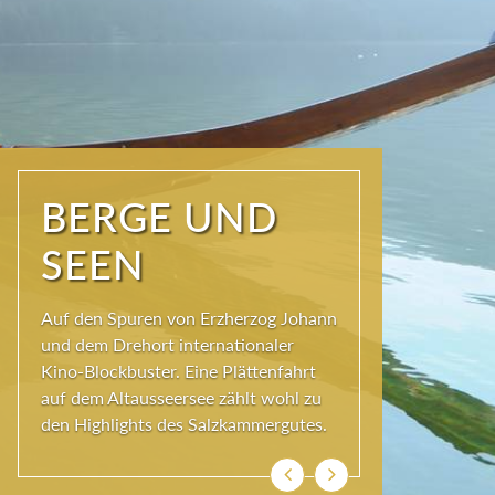
NATUR PUR
Seit jeher schöpfen Menschen im
Ausseerland neue Kraft und viel
Inspiration. Das Wirkungsvermögen
kommt aus der Natur und ihren
ewigen Gestalten – den Bergen und
Seen.
Zurück
Weiter