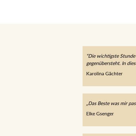
“Die wichtigste Stunde 
gegenübersteht. In di
Karolina Gächter
„Das Beste was mir pas
Elke Gsenger