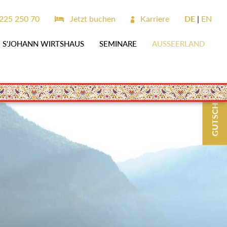
25 250 70
Jetzt buchen
Karriere
DE
EN
S'JOHANN WIRTSHAUS
SEMINARE
AUSSEERLAND
GUTSCHEINE