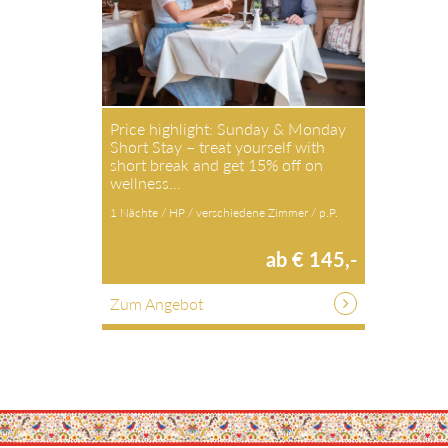
Price highlight: Sunday & Monday
Short Stay – treat yourself with
short break and get 15% off on
wellness…
1 Nächte / HP / verschiedene Zimmer / p.P.
ab € 145,-
Zum Angebot