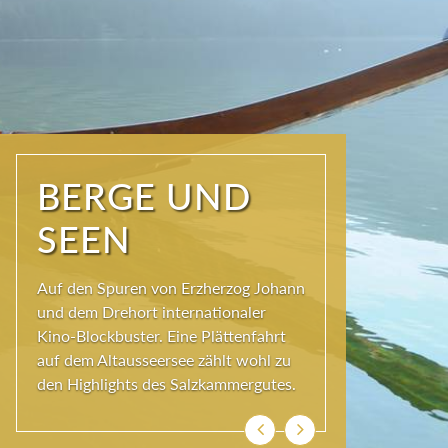
NATUR PUR
Seit jeher schöpfen Menschen im
Ausseerland neue Kraft und viel
Inspiration. Das Wirkungsvermögen
kommt aus der Natur und ihren
ewigen Gestalten – den Bergen und
Seen.
Zurück
Weiter