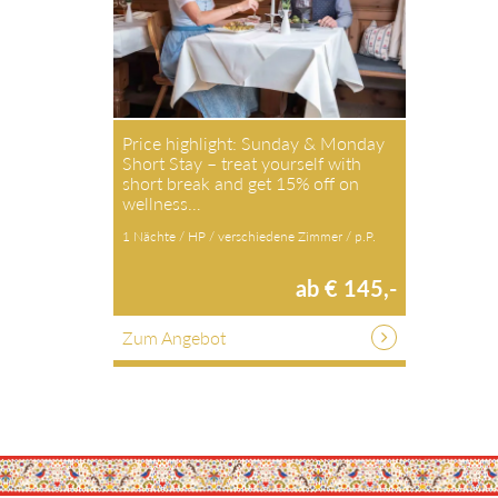
Price highlight: Sunday & Monday
Short Stay – treat yourself with
short break and get 15% off on
wellness…
1 Nächte / HP / verschiedene Zimmer / p.P.
ab € 145,-
Zum Angebot