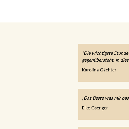
“Die wichtigste Stunde 
gegenübersteht. In die
Karolina Gächter
„Das Beste was mir pas
Elke Gsenger