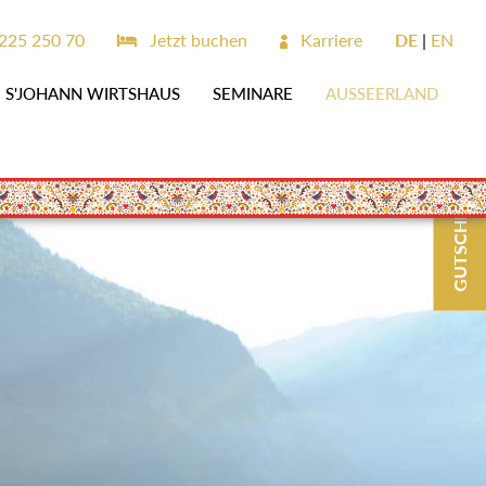
225 250 70
Jetzt buchen
Karriere
DE
EN
S'JOHANN WIRTSHAUS
SEMINARE
AUSSEERLAND
GUTSCHEINE