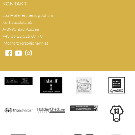
KONTAKT
Spa Hotel Erzherzog Johann
Kurhausplatz 62
A-8990 Bad Aussee
+43 36 22 525 07 - 0
info@erzherzogjohann.at