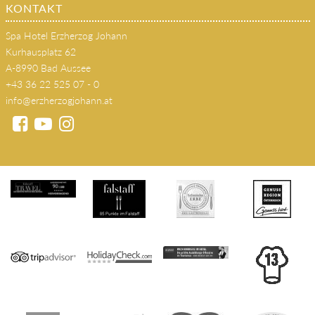
KONTAKT
Spa Hotel Erzherzog Johann
Kurhausplatz 62
A-8990 Bad Aussee
+43 36 22 525 07 - 0
info@erzherzogjohann.at