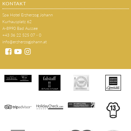
KONTAKT
Spa Hotel Erzherzog Johann
Kurhausplatz 62
A-8990 Bad Aussee
+43 36 22 525 07 - 0
info@erzherzogjohann.at