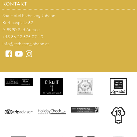
Kontakt
KONTAKT
Spa Hotel Erzherzog Johann
Kurhausplatz 62
A-8990 Bad Aussee
+43 36 22 525 07 - 0
info@erzherzogjohann.at