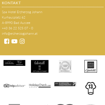
KONTAKT
Spa Hotel Erzherzog Johann
Kurhausplatz 62
A-8990 Bad Aussee
+43 36 22 525 07 - 0
info@erzherzogjohann.at