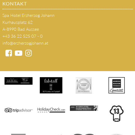
KONTAKT
Spa Hotel Erzherzog Johann
Kurhausplatz 62
A-8990 Bad Aussee
+43 36 22 525 07 - 0
info@erzherzogjohann.at