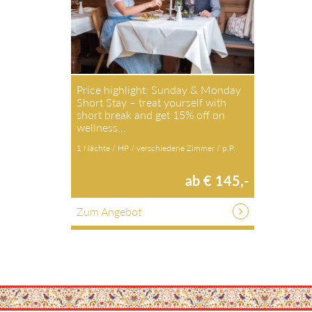
Price highlight: Sunday & Monday
Short Stay – treat yourself with
short break and get 15% off on
wellness…
1 Nächte / HP / verschiedene Zimmer / p.P.
ab € 145,-
Zum Angebot