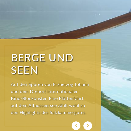
NATUR PUR
Seit jeher schöpfen Menschen im
Ausseerland neue Kraft und viel
Inspiration. Das Wirkungsvermögen
kommt aus der Natur und ihren
ewigen Gestalten – den Bergen und
Seen.
Zurück
Weiter