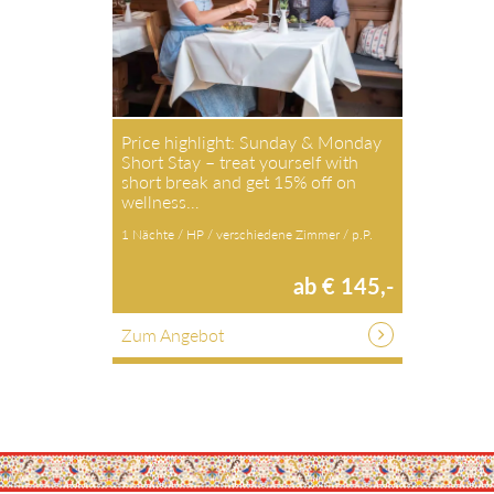
Price highlight: Sunday & Monday
Short Stay – treat yourself with
short break and get 15% off on
wellness…
1 Nächte / HP / verschiedene Zimmer / p.P.
ab € 145,-
Zum Angebot