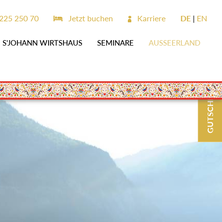
225 250 70
Jetzt buchen
Karriere
DE
EN
S'JOHANN WIRTSHAUS
SEMINARE
AUSSEERLAND
GUTSCHEINE