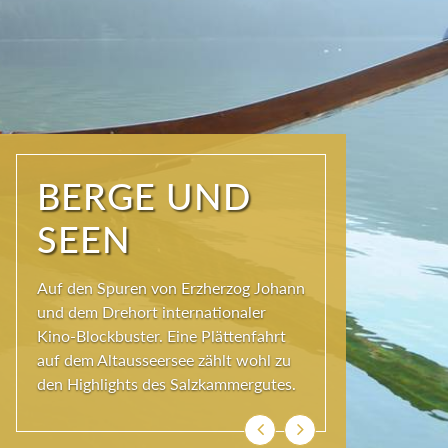
NATUR PUR
Seit jeher schöpfen Menschen im
Ausseerland neue Kraft und viel
Inspiration. Das Wirkungsvermögen
kommt aus der Natur und ihren
ewigen Gestalten – den Bergen und
Seen.
Zurück
Weiter