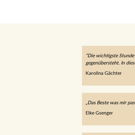
“Die wichtigste Stunde 
gegenübersteht. In die
Karolina Gächter
„Das Beste was mir pas
Elke Gsenger