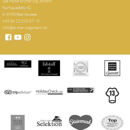
Spa Hotel Erzherzog Johann
Kurhausplatz 62
A-8990 Bad Aussee
+43 36 22 525 07 - 0
info@erzherzogjohann.at