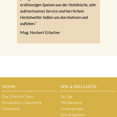
erstklassigen Speisen aus der Hotelküche, sehr
aufmerksames Service und herrlichem
Herbstwetter ließen uns durchatmen und
aufleben.“
Mag. Norbert Erlacher
HOME
SPA & WELLNESS
Das JOHANN Team
Sky Spa
Philosophie & Geschichte
SPA-Bereiche
Gutscheine
Anwendungen
Aktivprogramm