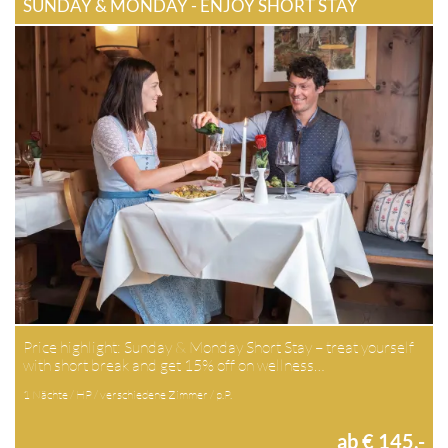
SUNDAY & MONDAY - ENJOY SHORT STAY
Price highlight: Sunday & Monday Short Stay – treat yourself
with short break and get 15% off on wellness…
1 Nächte / HP / verschiedene Zimmer / p.P.
ab € 145,-