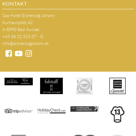
KONTAKT
Spa Hotel Erzherzog Johann
Kurhausplatz 62
A-8990 Bad Aussee
+43 36 22 525 07 - 0
info@erzherzogjohann.at