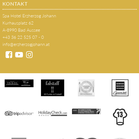
KONTAKT
Spa Hotel Erzherzog Johann
Kurhausplatz 62
A-8990 Bad Aussee
+43 36 22 525 07 - 0
info@erzherzogjohann.at