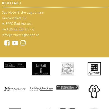
KONTAKT
Spa Hotel Erzherzog Johann
Kurhausplatz 62
A-8990 Bad Aussee
+43 36 22 525 07 - 0
info@erzherzogjohann.at