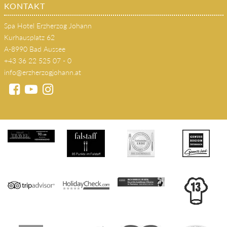
Kontakt
KONTAKT
Spa Hotel Erzherzog Johann
Kurhausplatz 62
A-8990 Bad Aussee
+43 36 22 525 07 - 0
info@erzherzogjohann.at