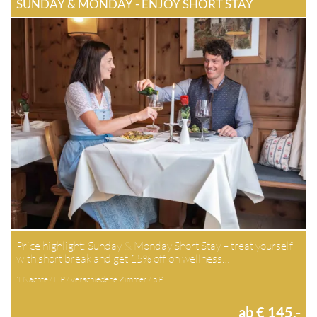
SUNDAY & MONDAY - ENJOY SHORT STAY
Price highlight: Sunday & Monday Short Stay – treat yourself
with short break and get 15% off on wellness…
1 Nächte / HP / verschiedene Zimmer / p.P.
ab € 145,-