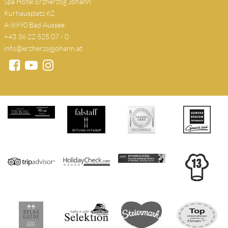
Spa Hotel Erzherzog Johann
Kurhausplatz 62
A-8990 Bad Aussee
+43 36 22 525 07 - 0
info@erzherzogjohann.at