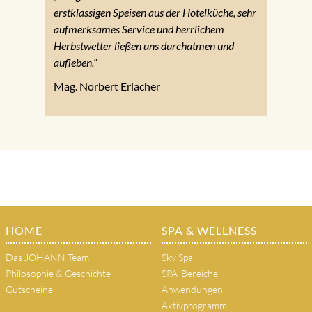
erstklassigen Speisen aus der Hotelküche, sehr
aufmerksames Service und herrlichem
Herbstwetter ließen uns durchatmen und
aufleben.“
Mag. Norbert Erlacher
HOME
SPA & WELLNESS
Das JOHANN Team
Sky Spa
Philosophie & Geschichte
SPA-Bereiche
Gutscheine
Anwendungen
Aktivprogramm