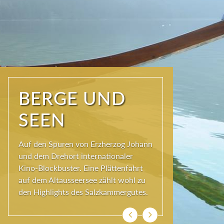
NATUR PUR
Seit jeher schöpfen Menschen im
Ausseerland neue Kraft und viel
Inspiration. Das Wirkungsvermögen
kommt aus der Natur und ihren
ewigen Gestalten – den Bergen und
Seen.
Zurück
Weiter