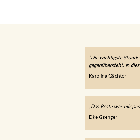
“Die wichtigste Stunde 
gegenübersteht. In die
Karolina Gächter
„Das Beste was mir pas
Elke Gsenger