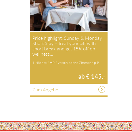
Price highlight: Sunday & Monday
Short Stay – treat yourself with
short break and get 15% off on
wellness…
1 Nächte / HP / verschiedene Zimmer / p.P.
ab € 145,-
Zum Angebot