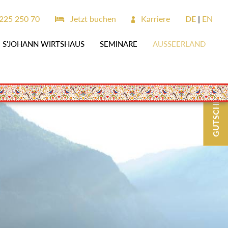
225 250 70
Jetzt buchen
Karriere
DE
EN
S'JOHANN WIRTSHAUS
SEMINARE
AUSSEERLAND
GUTSCHEINE