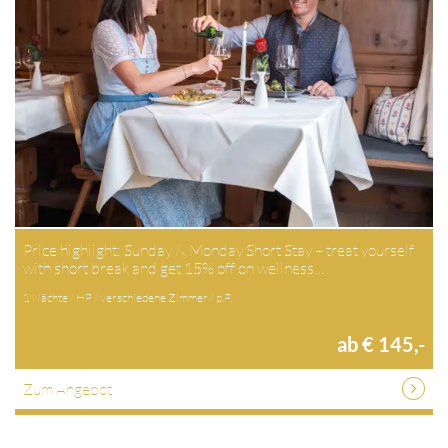
Price highlight: Sunday & Monday Short Stay – treat yourself
with short break and get 15% off on wellness…
1 Nächte / HP / verschiedene Zimmer / p.P.
ab € 145,-
Zum Angebot