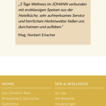
„3 Tage Wellness im JOHANN verbunden
mit erstklassigen Speisen aus der
Hotelküche, sehr aufmerksames Service
und herrlichem Herbstwetter ließen uns
durchatmen und aufleben.“
Mag. Norbert Erlacher
HOME
SPA & WELLNESS
Das JOHANN Team
Sky Spa
Philosophie & Geschichte
SPA-Bereiche
Gutscheine
Anwendungen