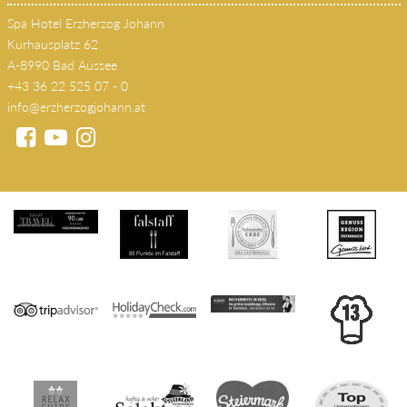
Spa Hotel Erzherzog Johann
Kurhausplatz 62
A-8990 Bad Aussee
+43 36 22 525 07 - 0
info@erzherzogjohann.at