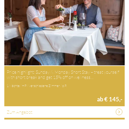
Price highlight: Sunday & Monday Short Stay – treat yourself
with short break and get 15% off on wellness…
1 Nächte / HP / verschiedene Zimmer / p.P.
ab € 145,-
Zum Angebot